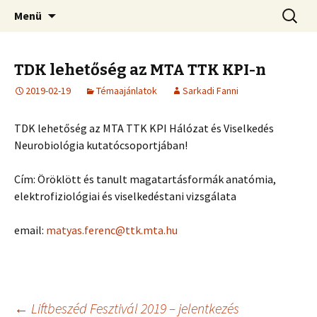
Megszakítás
Keresés
Menü
TDK lehetőség az MTA TTK KPI-n
2019-02-19
Témaajánlatok
Sarkadi Fanni
TDK lehetőség az MTA TTK KPI Hálózat és Viselkedés
Neurobiológia kutatócsoportjában!
Cím: Öröklött és tanult magatartásformák anatómia,
elektrofiziológiai és viselkedéstani vizsgálata
email:
matyas.ferenc@ttk.mta.hu
←
Liftbeszéd Fesztivál 2019 – jelentkezés