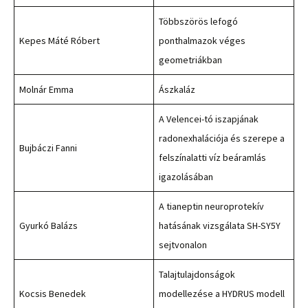
Többszörös lefogó
Kepes Máté Róbert
ponthalmazok véges
geometriákban
Molnár Emma
Ászkaláz
A Velencei-tó iszapjának
radonexhalációja és szerepe a
Bujbáczi Fanni
felszínalatti víz beáramlás
igazolásában
A tianeptin neuroprotekív
Gyurkó Balázs
hatásának vizsgálata SH-SY5Y
sejtvonalon
Talajtulajdonságok
Kocsis Benedek
modellezése a HYDRUS modell