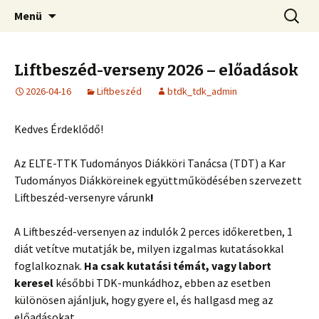
Megszakítás
Keresés
Menü
Liftbeszéd-verseny 2026 – előadások
2026-04-16
Liftbeszéd
btdk_tdk_admin
Kedves Érdeklődő!
Az ELTE-TTK Tudományos Diákköri Tanácsa (TDT) a Kar
Tudományos Diákköreinek együttműködésében szervezett
Liftbeszéd-versenyre várunk
!
A Liftbeszéd-versenyen az indulók 2 perces időkeretben, 1
diát vetítve mutatják be, milyen izgalmas kutatásokkal
foglalkoznak.
Ha csak kutatási témát, vagy labort
keresel
későbbi TDK-munkádhoz, ebben az esetben
különösen ajánljuk, hogy gyere el, és hallgasd meg az
előadásokat.