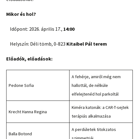
Mikor és hol?
​Időpont: 2026. április 17.,
14:00
Helyszín: Déli tömb, 0-823
Kitaibel Pál terem
Előadók, előadások:
A fehérje, amiről még nem
Pedone Sofia
hallottál, de nélküle
elfelejtenéd hol parkoltál
Kiméra katonák: a CAR-T-sejtek
Krecht Hanna Regina
terápiás alkalmazása
A perdületek titokzatos
Balla Botond
szimmetriái