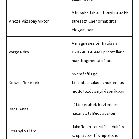
A hősokk faktor-1 enyhíti az ER-
Vincze Vázsony Viktor
stresszt Caenorhabditis
elegansban
A mágneses tér hatása a
Varga Nóra
G205.46-14.56M3 prestelláris
mag fragmentációjára
Nyomásfüggő
Koszta Benedek
fázisátalakulások numerikus
modellezése nyírózónákban
Látássérültek közterület
Daczi Anna
használata Budapesten
Jahn-Teller torzulás indukáló
Ecsenyi Szilárd
szupravezetés hipotézise