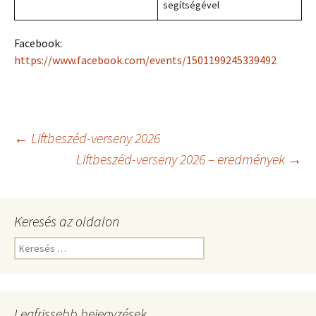
segítségével
Facebook:
https://www.facebook.com/events/1501199245339492
Bejegyzések
←
Liftbeszéd-verseny 2026
Liftbeszéd-verseny 2026 – eredmények
→
navigációja
Keresés az oldalon
Keresés:
Legfrissebb bejegyzések