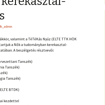
kerekasztal-
A dolgozatok értékelése
s
Az előadás formai
követelményei
dk_admin
Az előadások értékelése
ákkör, valamint a TéTéKás Nyúz (ELTE TTK HÖK
gtartjuk a Nők a tudományban kerekasztal-
Gyakran ismételt
kérdések
tában. A beszélgetés résztvevői:
rvezettani Tanszék)
mia Tanszék)
szék)
ógia Tanszék)
(ELTE BTDK)
rai kezdettel