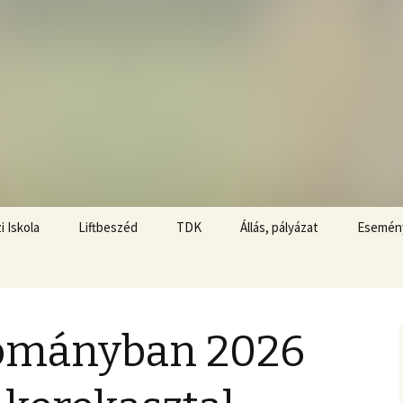
i Iskola
Liftbeszéd
TDK
Állás, pályázat
Esemén
A jelentkezés feltételei
Liftbeszéd Fesztivál
Témaajánlatok
A TDK nyelve
Felvételek és hasznos
Gyakran ismételt
linkek
kérdések – GYIK
ományban 2026
A dolgozat formai
követelményei
Díjazottak
Plágiumvizsgálat