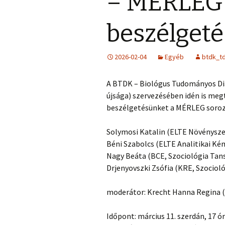
– MÉRLEG 
beszélgeté
2026-02-04
Egyéb
btdk_t
A BTDK – Biológus Tudományos Di
újsága) szervezésében idén is me
beszélgetésünket a MÉRLEG soroza
Solymosi Katalin (ELTE Növénysze
Béni Szabolcs (ELTE Analitikai Ké
Nagy Beáta (BCE, Szociológia Tan
Drjenyovszki Zsófia (KRE, Szociol
moderátor: Krecht Hanna Regina 
Időpont: március 11. szerdán, 17 ó