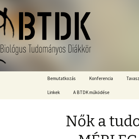
Megszakítás
Bemutatkozás
Konferencia
Tavasz
Linkek
A BTDK működése
Szabályok
Beszámoló a BTDK
BTDK Közönségdíj
működéséről a 2025/2026
Nők a tud
tanévben
OTDK
Konferenciaeredmények