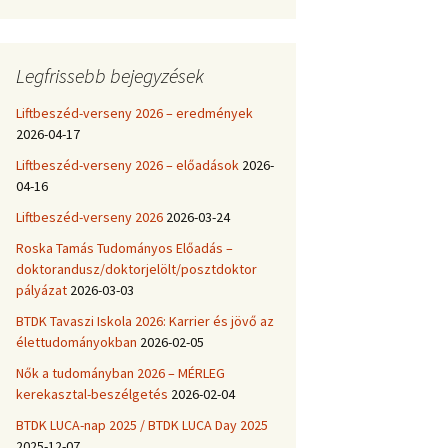
OTDT hallgatói
kitüntetések
Legfrissebb bejegyzések
Liftbeszéd-verseny 2026 – eredmények
2026-04-17
Liftbeszéd-verseny 2026 – előadások
2026-
04-16
Liftbeszéd-verseny 2026
2026-03-24
Roska Tamás Tudományos Előadás –
doktorandusz/doktorjelölt/posztdoktor
pályázat
2026-03-03
BTDK Tavaszi Iskola 2026: Karrier és jövő az
élettudományokban
2026-02-05
Nők a tudományban 2026 – MÉRLEG
kerekasztal-beszélgetés
2026-02-04
BTDK LUCA-nap 2025 / BTDK LUCA Day 2025
2025-12-07