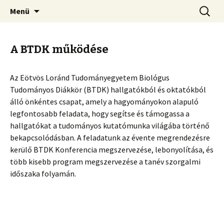
Megszakítás
Keresés
Menü
A BTDK működése
Az Eötvös Loránd Tudományegyetem Biológus
Tudományos Diákkör (BTDK) hallgatókból és oktatókból
álló önkéntes csapat, amely a hagyományokon alapuló
legfontosabb feladata, hogy segítse és támogassa a
hallgatókat a tudományos kutatómunka világába történő
bekapcsolódásban. A feladatunk az évente megrendezésre
kerülő BTDK Konferencia megszervezése, lebonyolítása, és
több kisebb program megszervezése a tanév szorgalmi
időszaka folyamán.