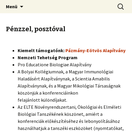
Megszakítás
Keresés
Menü
Pénzzel, posztóval
Kiemelt támogatónk:
Pázmány-Eötvös Alapítvány
Nemzeti Tehetség Program
Pro Educatione Biologiae Alapítvány
A Bolyai Kollégiumnak, a Magyar Immunológiai
Haladásért Alapítványnak, a Scientia Amabilis
Alapítványnak, és a Magyar Mikológiai Társaságnak
köszönjük a konferenciáinkon
felajánlott különdíjakat.
Az ELTE Növényrendszertani, Ökológiai és Elméleti
Biológiai Tanszékének köszönet, amiért a
konferenciák előkészítéséhez és lebonyolításához
használhatjuk a tanszéki eszközöket (nyomtatókat,