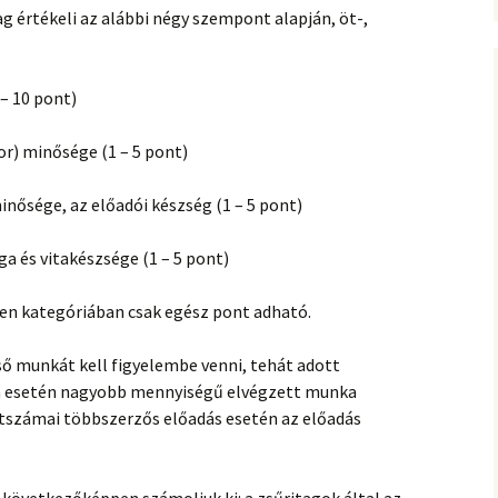
g értékeli az alábbi négy szempont alapján, öt-,
A dolgozatok értékelése
– 10 pont)
Az előadás formai
követelményei
sor) minősége (1 – 5 pont)
Az előadások értékelése
nősége, az előadói készség (1 – 5 pont)
Gyakran ismételt
kérdések
a és vitakészsége (1 – 5 pont)
n kategóriában csak egész pont adható.
ső munkát kell figyelembe venni, tehát adott
esetén nagyobb mennyiségű elvégzett munka
ntszámai többszerzős előadás esetén az előadás