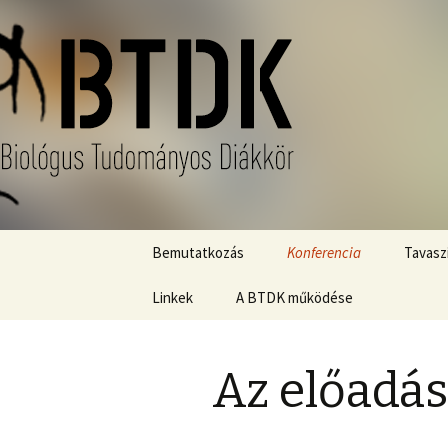
Megszakítás
Bemutatkozás
Konferencia
Tavaszi
Linkek
A BTDK működése
Szabályok
Beszámoló a BTDK
BTDK Közönségdíj
működéséről a 2025/2026
Az előadás
tanévben
OTDK
Konferenciaeredmények