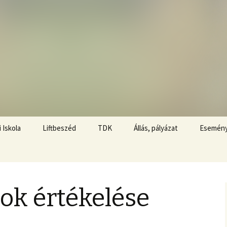
 Iskola
Liftbeszéd
TDK
Állás, pályázat
Esemén
A jelentkezés feltételei
Liftbeszéd Fesztivál
Témaajánlatok
A TDK nyelve
Felvételek és hasznos
Gyakran ismételt
linkek
kérdések – GYIK
ok értékelése
A dolgozat formai
követelményei
Díjazottak
Plágiumvizsgálat