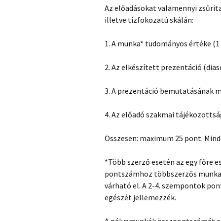
Az előadásokat valamennyi zsűrita
illetve tízfokozatú skálán:
1. A munka* tudományos értéke (1 
2. Az elkészített prezentáció (dia
3. A prezentáció bemutatásának mi
4. Az előadó szakmai tájékozottság
Összesen: maximum 25 pont. Minde
*Több szerző esetén az egy főre e
pontszámhoz többszerzős munka 
várható el. A 2-4. szempontok po
egészét jellemezzék.