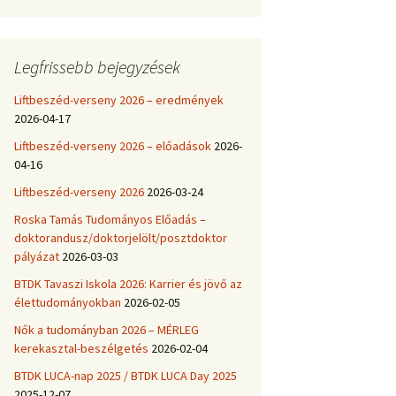
OTDT hallgatói
kitüntetések
Legfrissebb bejegyzések
Liftbeszéd-verseny 2026 – eredmények
2026-04-17
Liftbeszéd-verseny 2026 – előadások
2026-
04-16
Liftbeszéd-verseny 2026
2026-03-24
Roska Tamás Tudományos Előadás –
doktorandusz/doktorjelölt/posztdoktor
pályázat
2026-03-03
BTDK Tavaszi Iskola 2026: Karrier és jövő az
élettudományokban
2026-02-05
Nők a tudományban 2026 – MÉRLEG
kerekasztal-beszélgetés
2026-02-04
BTDK LUCA-nap 2025 / BTDK LUCA Day 2025
2025-12-07